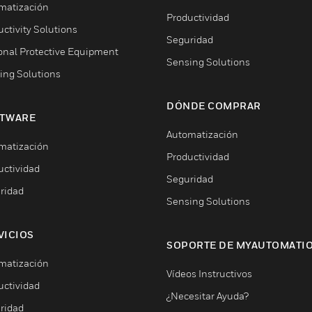
matización
Productividad
ctivity Solutions
Seguridad
onal Protective Equipment
Sensing Solutions
ing Solutions
DÓNDE COMPRAR
TWARE
Automatización
matización
Productividad
uctividad
Seguridad
ridad
Sensing Solutions
VICIOS
SOPORTE DE MYAUTOMATI
matización
Vídeos Instructivos
uctividad
¿Necesitar Ayuda?
ridad