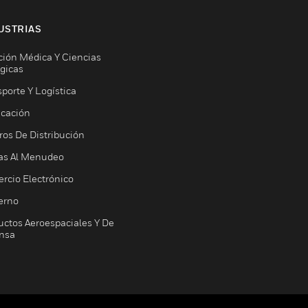
USTRIAS
ción Médica Y Ciencias
ógicas
porte Y Logística
icación
ros De Distribución
as Al Menudeo
rcio Electrónico
erno
uctos Aeroespaciales Y De
nsa