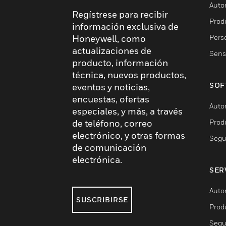
Auto
Regístrese para recibir
Produ
información exclusiva de
Pers
Honeywell, como
actualizaciones de
Sens
producto, información
técnica, nuevos productos,
SOF
eventos y noticias,
encuestas, ofertas
Auto
especiales, y más, a través
Prod
de teléfono, correo
electrónico, y otras formas
Segu
de comunicación
electrónica.
SER
Auto
SUSCRIBIRSE
Prod
Segu