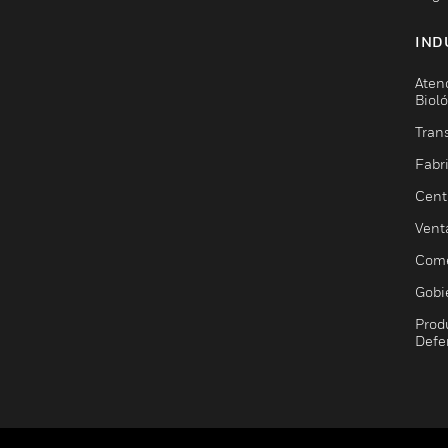
IND
Aten
Biol
Trans
Fabr
Cent
Vent
Come
Gobi
Prod
Defe