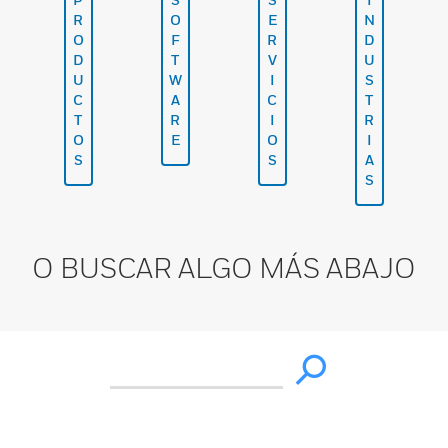
R
O
E
N
O
F
R
D
D
T
V
U
U
W
I
S
C
A
C
T
T
R
I
R
O
E
O
I
S
S
A
S
O BUSCAR ALGO MÁS ABAJO