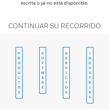
escrita o ya no está disponible.
CONTINUAR SU RECORRIDO
P
S
S
I
R
O
E
N
O
F
R
D
D
T
V
U
U
W
I
S
C
A
C
T
T
R
I
R
O
E
O
I
S
S
A
S