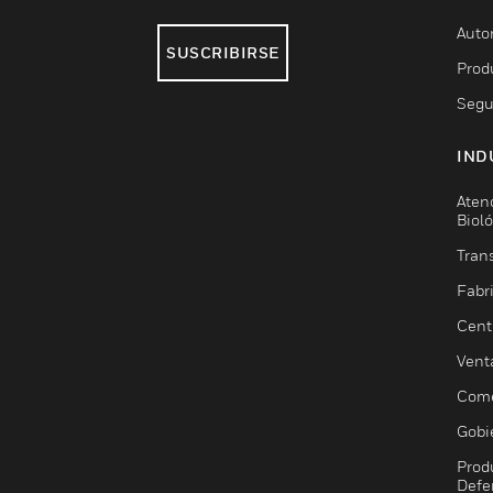
Auto
SUSCRIBIRSE
Prod
Segu
IND
Aten
Biol
Trans
Fabr
Cent
Vent
Come
Gobi
Prod
Defe