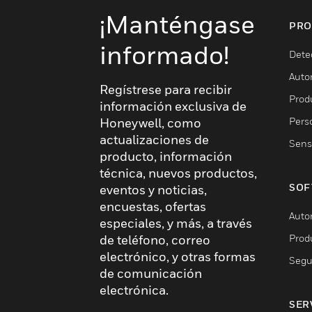
¡Manténgase
PRO
informado!
Dete
Auto
Regístrese para recibir
Produ
información exclusiva de
Pers
Honeywell, como
actualizaciones de
Sens
producto, información
técnica, nuevos productos,
SOF
eventos y noticias,
encuestas, ofertas
Auto
especiales, y más, a través
Prod
de teléfono, correo
electrónico, y otras formas
Segu
de comunicación
electrónica.
SER