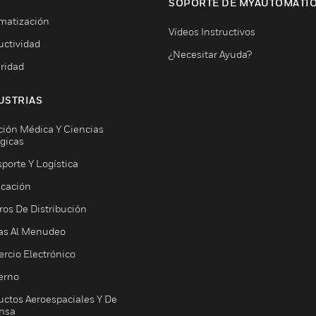
SOPORTE DE MYAUTOMATI
matización
Vídeos Instructivos
uctividad
¿Necesitar Ayuda?
ridad
USTRIAS
ción Médica Y Ciencias
ógicas
porte Y Logística
icación
ros De Distribución
as Al Menudeo
rcio Electrónico
erno
uctos Aeroespaciales Y De
nsa