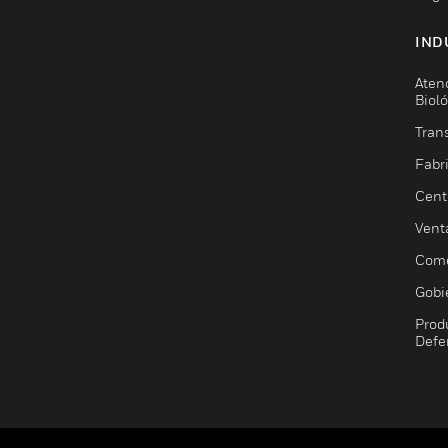
IND
Aten
Biol
Trans
Fabr
Cent
Vent
Come
Gobi
Prod
Defe