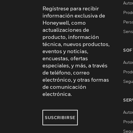
Auto
Regístrese para recibir
Produ
información exclusiva de
Pers
Honeywell, como
actualizaciones de
Sens
producto, información
técnica, nuevos productos,
SOF
eventos y noticias,
encuestas, ofertas
Auto
especiales, y más, a través
Prod
de teléfono, correo
electrónico, y otras formas
Segu
de comunicación
electrónica.
SER
Auto
SUSCRIBIRSE
Prod
Segu