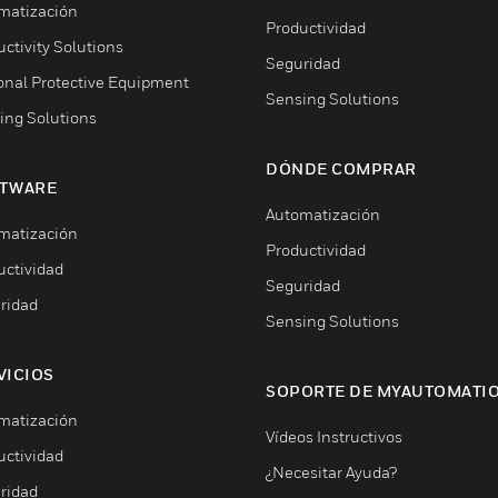
matización
Productividad
ctivity Solutions
Seguridad
onal Protective Equipment
Sensing Solutions
ing Solutions
DÓNDE COMPRAR
TWARE
Automatización
matización
Productividad
uctividad
Seguridad
ridad
Sensing Solutions
VICIOS
SOPORTE DE MYAUTOMATI
matización
Vídeos Instructivos
uctividad
¿Necesitar Ayuda?
ridad