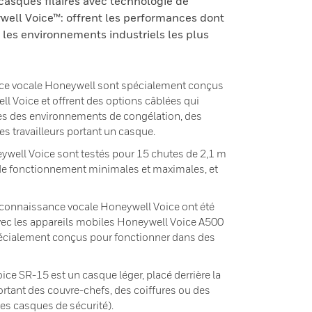
asques filaires avec technologie de
ell Voice™: offrent les performances dont
les environnements industriels les plus
ce vocale Honeywell sont spécialement conçus
ll Voice et offrent des options câblées qui
s des environnements de congélation, des
s travailleurs portant un casque.
eywell Voice sont testés pour 15 chutes de 2,1 m
 de fonctionnement minimales et maximales, et
reconnaissance vocale Honeywell Voice ont été
vec les appareils mobiles Honeywell Voice A500
écialement conçus pour fonctionner dans des
ice SR-15 est un casque léger, placé derrière la
portant des couvre-chefs, des coiffures ou des
es casques de sécurité).