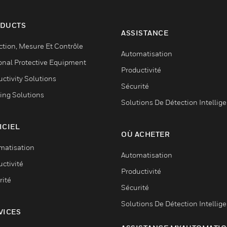
DUCTS
ASSISTANCE
ction, Mesure Et Contrôle
Automatisation
onal Protective Equipment
Productivité
ctivity Solutions
Sécurité
ing Solutions
Solutions De Détection Intellig
ICIEL
OÙ ACHETER
matisation
Automatisation
ctivité
Productivité
rité
Sécurité
Solutions De Détection Intellig
VICES