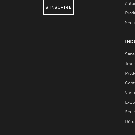
Auto
S'INSCRIRE
Produ
Sécu
IND
Sant
Tran
Prod
Cent
Vent
E-C
Sect
Défe