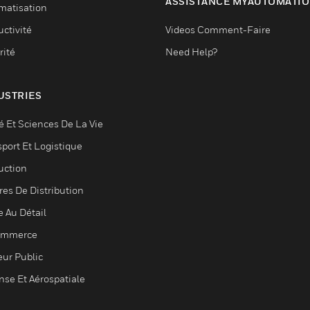
ASSISTANCE MYAUTOMATI
matisation
ctivité
Videos Comment-Faire
rité
Need Help?
USTRIES
é Et Sciences De La Vie
sport Et Logistique
uction
res De Distribution
e Au Détail
ommerce
eur Public
nse Et Aérospatiale