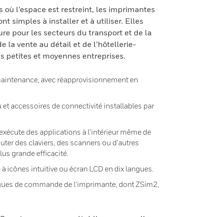
s où l’espace est restreint, les imprimantes
t simples à installer et à utiliser. Elles
re pour les secteurs du transport et de la
de la vente au détail et de l’hôtellerie-
es petites et moyennes entreprises.
e maintenance, avec réapprovisionnement en
u et accessoires de connectivité installables par
exécute des applications à l'intérieur même de
uter des claviers, des scanners ou d'autres
us grande efficacité.
e à icônes intuitive ou écran LCD en dix langues.
ngues de commande de l'imprimante, dont ZSim2,