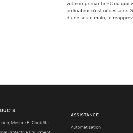
votre imprimante PC où que v
ordinateur n’est nécessaire
d’une seule main, le réapprov
DUCTS
ASSISTANCE
ction, Mesure Et Contrôle
Automatisation
onal Protective Equipment