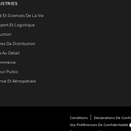
USTRIES
é Et Sciences De La Vie
sport Et Logistique
uction
res De Distribution
e Au Détail
ommerce
eur Public
nse Et Aérospatiale
Conditions
Déclarations De Confid
Vos Préférences De Confidentialité