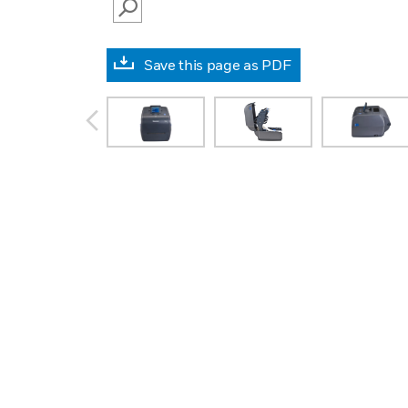
SEARCH
Save this page as PDF
prev