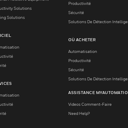
Productivité
ctivity Solutions
Sécurité
ing Solutions
Solutions De Détection Intellig
ICIEL
OÙ ACHETER
matisation
Automatisation
ctivité
Productivité
rité
Sécurité
Solutions De Détection Intellig
VICES
ASSISTANCE MYAUTOMATI
matisation
ctivité
Videos Comment-Faire
rité
Need Help?