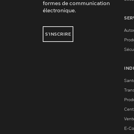
formes de communication
électronique.
SER
Auto
S'INSCRIRE
Produ
Sécu
IND
Sant
Tran
Prod
Cent
Vent
E-C