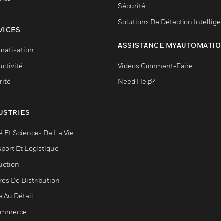
Sécurité
Solutions De Détection Intellig
VICES
ASSISTANCE MYAUTOMATI
matisation
ctivité
Videos Comment-Faire
rité
Need Help?
USTRIES
é Et Sciences De La Vie
sport Et Logistique
uction
res De Distribution
e Au Détail
ommerce