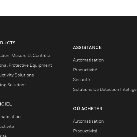
DUCTS
ASSISTANCE
ction, Mesure Et Contrôle
Automatisation
onal Protective Equipment
Productivité
ctivity Solutions
Sécurité
ing Solutions
Solutions De Détection Intellig
ICIEL
OÙ ACHETER
matisation
Automatisation
ctivité
Productivité
rité