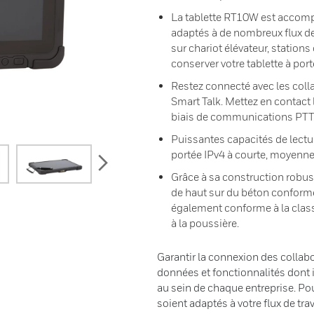
La tablette RT10W est accom
adaptés à de nombreux flux de t
sur chariot élévateur, station
conserver votre tablette à por
Restez connecté avec les colla
Smart Talk. Mettez en contact l
biais de communications PTT, 
Puissantes capacités de lectu
portée IPv4 à courte, moyenne
next
Grâce à sa construction robust
de haut sur du béton confor
également conforme à la classi
à la poussière.
Garantir la connexion des collabo
données et fonctionnalités dont 
au sein de chaque entreprise. Pour
soient adaptés à votre flux de tra