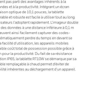
tirent pas parti des avantages inhérents à la
nées et à la productivité. Intégrant un écran
aison optique de 10,1 pouces, la tablette
e et robuste est facile à utiliser tout au long
ilisateurs l’adoptent rapidement. L’imageur double
 des données à une distance inférieure à 0,1 m
peuvent ainsi facilement capturer des codes-
ystématiquement perdre du temps en devant se
la facilité d’utilisation, les appareils mobiles
aible coût total de possession possible grâce à
n pour la productivité. Du fait de sa résistance
ation IP65, la tablette RT10W se démarque par sa
able remplaçable à chaud permet d’éviter de
lité inhérentes au déchargement d’un appareil.