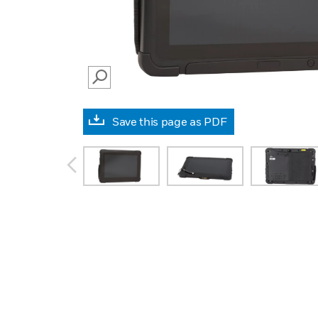
SEARCH
Save this page as PDF
prev