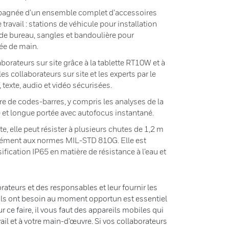
pagnée d’un ensemble complet d’accessoires
ravail : stations de véhicule pour installation
s de bureau, sangles et bandoulière pour
tée de main.
borateurs sur site grâce à la tablette RT10W et à
es collaborateurs sur site et les experts par le
texte, audio et vidéo sécurisées.
re de codes-barres, y compris les analyses de la
 et longue portée avec autofocus instantané.
e, elle peut résister à plusieurs chutes de 1,2 m
mément aux normes MIL-STD 810G. Elle est
fication IP65 en matière de résistance à l’eau et
rateurs et des responsables et leur fournir les
ils ont besoin au moment opportun est essentiel
 ce faire, il vous faut des appareils mobiles qui
vail et à votre main-d’œuvre. Si vos collaborateurs