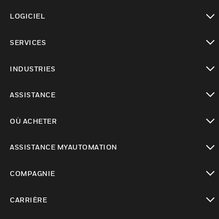
toggle view
LOGICIEL
toggle view
SERVICES
toggle view
INDUSTRIES
toggle view
ASSISTANCE
toggle view
OÙ ACHETER
toggle view
ASSISTANCE MYAUTOMATION
toggle view
COMPAGNIE
toggle view
CARRIÈRE
toggle view