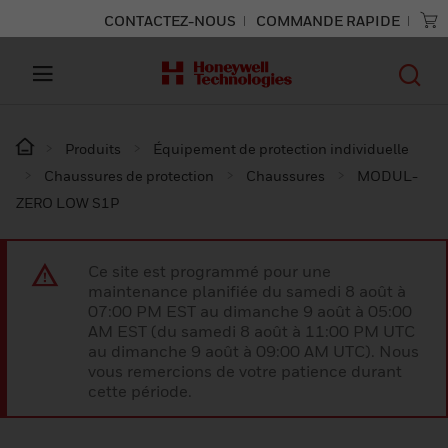
CONTACTEZ-NOUS
COMMANDE RAPIDE
Produits
Équipement de protection individuelle
Chaussures de protection
Chaussures
MODUL-
ZERO LOW S1P
Ce site est programmé pour une
maintenance planifiée du samedi 8 août à
07:00 PM EST au dimanche 9 août à 05:00
AM EST (du samedi 8 août à 11:00 PM UTC
au dimanche 9 août à 09:00 AM UTC). Nous
vous remercions de votre patience durant
cette période.