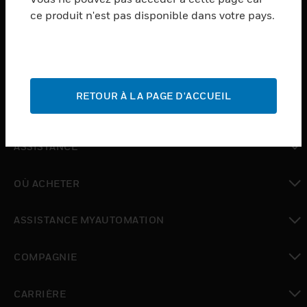
ce produit n'est pas disponible dans votre pays.
toggle view
LOGICIEL
toggle view
SERVICES
RETOUR À LA PAGE D'ACCUEIL
toggle view
INDUSTRIES
toggle view
ASSISTANCE
toggle view
OÙ ACHETER
toggle view
ASSISTANCE MYAUTOMATION
toggle view
COMPAGNIE
toggle view
CARRIÈRE