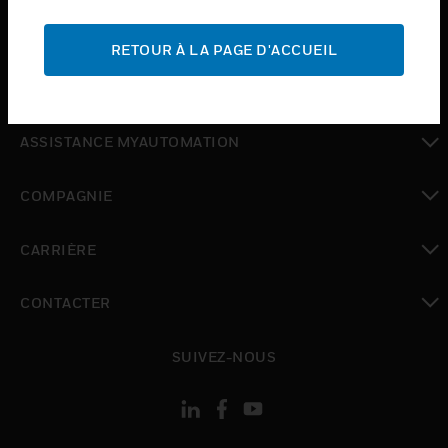
toggle view
ASSISTANCE
RETOUR À LA PAGE D'ACCUEIL
toggle view
OÙ ACHETER
toggle view
ASSISTANCE MYAUTOMATION
toggle view
COMPAGNIE
toggle view
CARRIÈRE
toggle view
CONTACTER
toggle view
SUIVEZ-NOUS