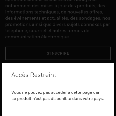
notamment des mises à jour des produits, des
informations techniques, de nouvelles offres,
des événements et actualités, des sondages, nos
promotions ainsi que divers sujets connexes par
téléphone, courriel et autres formes de
communication électronique.
S'INSCRIRE
PRODUCTS
Accès Restreint
toggle view
LOGICIEL
Vous ne pouvez pas accéder à cette page car
toggle view
SERVICES
ce produit n'est pas disponible dans votre pays.
toggle view
INDUSTRIES