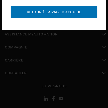
toggle view
ASSISTANCE
RETOUR À LA PAGE D'ACCUEIL
toggle view
OÙ ACHETER
toggle view
ASSISTANCE MYAUTOMATION
toggle view
COMPAGNIE
toggle view
CARRIÈRE
toggle view
CONTACTER
toggle view
SUIVEZ-NOUS