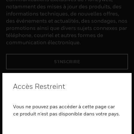
notamment des mises à jour des produits, des
informations techniques, de nouvelles offres,
des événements et actualités, des sondages, nos
promotions ainsi que divers sujets connexes par
téléphone, courriel et autres formes de
communication électronique.
S'INSCRIRE
PRODUCTS
Accès Restreint
toggle view
LOGICIEL
Vous ne pouvez pas accéder à cette page car
toggle view
SERVICES
ce produit n'est pas disponible dans votre pays.
toggle view
INDUSTRIES