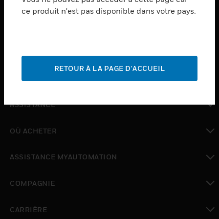
ce produit n'est pas disponible dans votre pays.
toggle view
LOGICIEL
toggle view
SERVICES
RETOUR À LA PAGE D'ACCUEIL
toggle view
INDUSTRIES
toggle view
ASSISTANCE
toggle view
OÙ ACHETER
toggle view
ASSISTANCE MYAUTOMATION
toggle view
COMPAGNIE
toggle view
CARRIÈRE