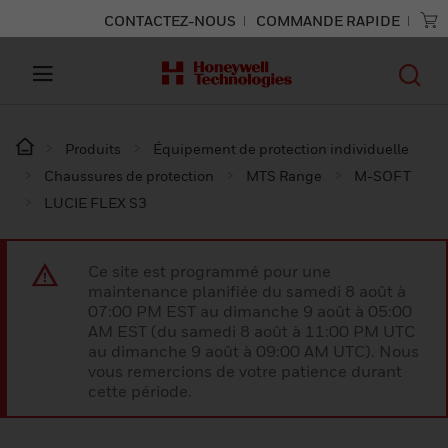
CONTACTEZ-NOUS
COMMANDE RAPIDE
Produits
Équipement de protection individuelle
Chaussures de protection
MTS Range
M-SOFT
LUCIE FLEX S3
Ce site est programmé pour une
maintenance planifiée du samedi 8 août à
07:00 PM EST au dimanche 9 août à 05:00
AM EST (du samedi 8 août à 11:00 PM UTC
au dimanche 9 août à 09:00 AM UTC). Nous
vous remercions de votre patience durant
cette période.