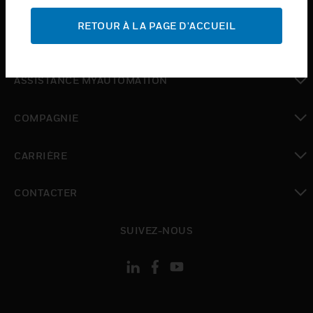
ASSISTANCE
RETOUR À LA PAGE D'ACCUEIL
toggle view
OÙ ACHETER
toggle view
ASSISTANCE MYAUTOMATION
toggle view
COMPAGNIE
toggle view
CARRIÈRE
toggle view
CONTACTER
toggle view
SUIVEZ-NOUS