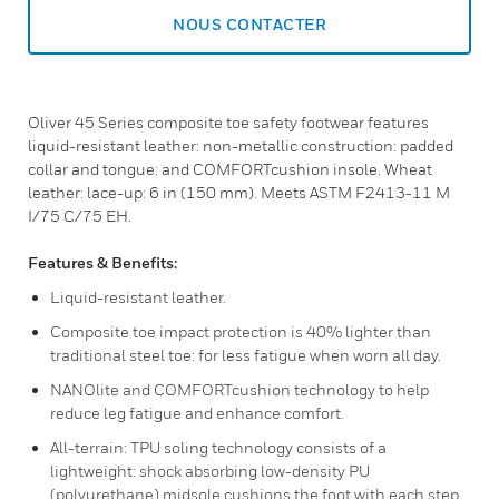
NOUS CONTACTER
Oliver 45 Series composite toe safety footwear features
liquid-resistant leather: non-metallic construction: padded
collar and tongue: and COMFORTcushion insole. Wheat
leather: lace-up: 6 in (150 mm). Meets ASTM F2413-11 M
I/75 C/75 EH.
Features & Benefits:
Liquid-resistant leather.
Composite toe impact protection is 40% lighter than
traditional steel toe: for less fatigue when worn all day.
NANOlite and COMFORTcushion technology to help
reduce leg fatigue and enhance comfort.
All-terrain: TPU soling technology consists of a
lightweight: shock absorbing low-density PU
(polyurethane) midsole cushions the foot with each step