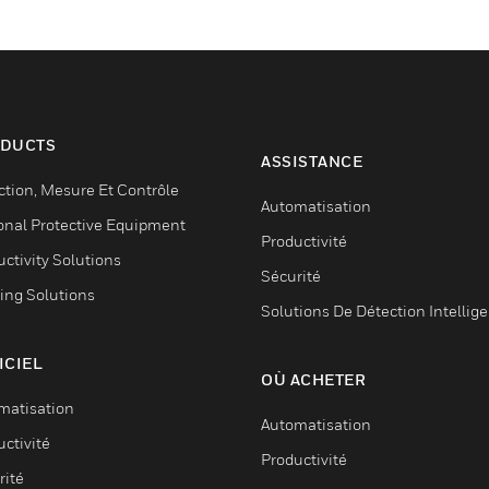
DUCTS
ASSISTANCE
ction, Mesure Et Contrôle
Automatisation
onal Protective Equipment
Productivité
ctivity Solutions
Sécurité
ing Solutions
Solutions De Détection Intellig
ICIEL
OÙ ACHETER
matisation
Automatisation
ctivité
Productivité
rité