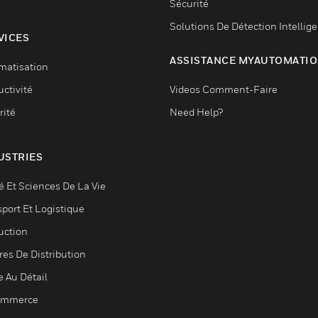
Sécurité
Solutions De Détection Intellig
VICES
ASSISTANCE MYAUTOMATI
matisation
ctivité
Videos Comment-Faire
rité
Need Help?
USTRIES
é Et Sciences De La Vie
sport Et Logistique
uction
res De Distribution
e Au Détail
ommerce