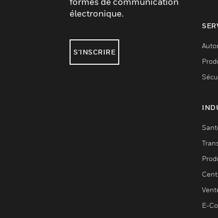
formes de communication
électronique.
SER
Auto
S'INSCRIRE
Produ
Sécu
IND
Sant
Tran
Prod
Cent
Vent
E-C