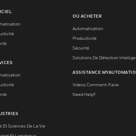
ICIEL
OÙ ACHETER
matisation
Automatisation
ctivité
Productivité
rité
Sécurité
Solutions De Détection Intellig
VICES
ASSISTANCE MYAUTOMATI
matisation
ctivité
Videos Comment-Faire
rité
Need Help?
USTRIES
é Et Sciences De La Vie
sport Et Logistique