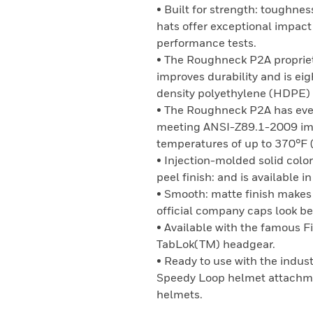
• Built for strength: toughne
hats offer exceptional impac
performance tests.
• The Roughneck P2A proprie
improves durability and is e
density polyethylene (HDPE) 
• The Roughneck P2A has even
meeting ANSI-Z89.1-2009 imp
temperatures of up to 370°F
• Injection-molded solid colo
peel finish: and is available i
• Smooth: matte finish makes 
official company caps look bet
• Available with the famous F
TabLok(TM) headgear.
• Ready to use with the indus
Speedy Loop helmet attachme
helmets.