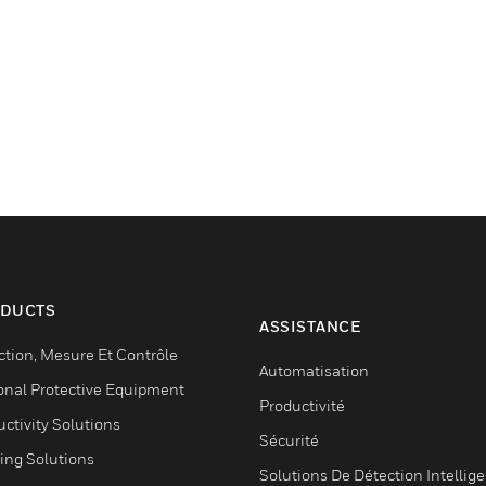
DUCTS
ASSISTANCE
ction, Mesure Et Contrôle
Automatisation
onal Protective Equipment
Productivité
ctivity Solutions
Sécurité
ing Solutions
Solutions De Détection Intellig