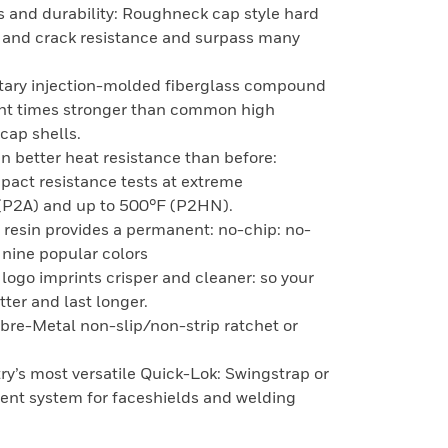
ss and durability: Roughneck cap style hard
t and crack resistance and surpass many
tary injection-molded fiberglass compound
ight times stronger than common high
cap shells.
 better heat resistance than before:
act resistance tests at extreme
 (P2A) and up to 500°F (P2HN).
r resin provides a permanent: no-chip: no-
n nine popular colors
logo imprints crisper and cleaner: so your
ter and last longer.
ibre-Metal non-slip/non-strip ratchet or
try’s most versatile Quick-Lok: Swingstrap or
nt system for faceshields and welding