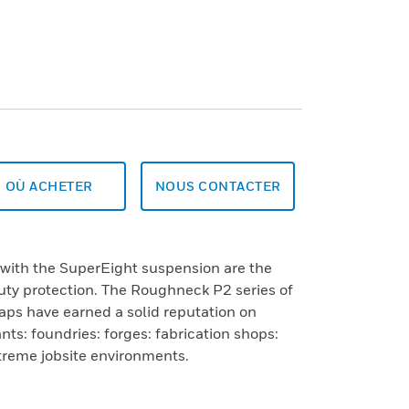
OÙ ACHETER
NOUS CONTACTER
with the SuperEight suspension are the
uty protection. The Roughneck P2 series of
aps have earned a solid reputation on
ants: foundries: forges: fabrication shops:
treme jobsite environments.