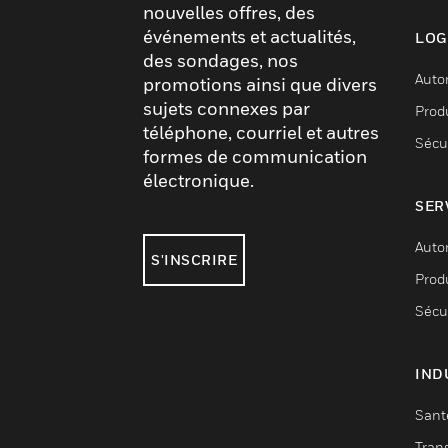
nouvelles offres, des
événements et actualités,
LOG
des sondages, nos
Auto
promotions ainsi que divers
sujets connexes par
Produ
téléphone, courriel et autres
Sécu
formes de communication
électronique.
SER
Auto
S'INSCRIRE
Produ
Sécu
IND
Sant
Tran