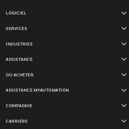
toggle view
LOGICIEL
toggle view
SERVICES
toggle view
INDUSTRIES
toggle view
ASSISTANCE
toggle view
OÙ ACHETER
toggle view
ASSISTANCE MYAUTOMATION
toggle view
COMPAGNIE
toggle view
CARRIÈRE