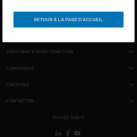
INDUSTRIES
toggle view
ASSISTANCE
RETOUR À LA PAGE D'ACCUEIL
toggle view
OÙ ACHETER
toggle view
ASSISTANCE MYAUTOMATION
toggle view
COMPAGNIE
toggle view
CARRIÈRE
toggle view
CONTACTER
toggle view
SUIVEZ-NOUS