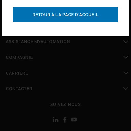
toggle view
ASSISTANCE
RETOUR À LA PAGE D'ACCUEIL
toggle view
OÙ ACHETER
toggle view
ASSISTANCE MYAUTOMATION
toggle view
COMPAGNIE
toggle view
CARRIÈRE
toggle view
CONTACTER
toggle view
SUIVEZ-NOUS