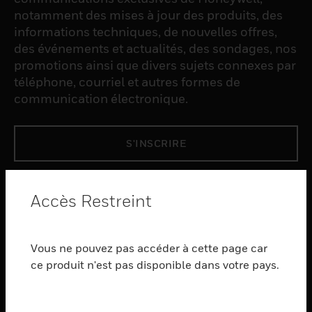
notamment des mises à jour des produits, des
informations techniques, de nouvelles offres,
des événements et actualités, des sondages, nos
promotions ainsi que divers sujets connexes par
téléphone, courriel et autres formes de
communication électronique.
S'INSCRIRE
PRODUCTS
Accès Restreint
toggle view
LOGICIEL
Vous ne pouvez pas accéder à cette page car
toggle view
SERVICES
ce produit n'est pas disponible dans votre pays.
toggle view
INDUSTRIES