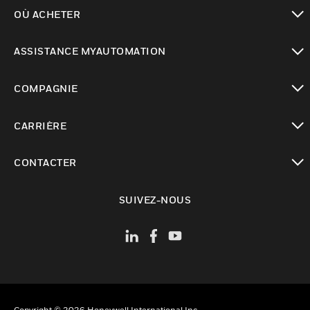
toggle view
OÙ ACHETER
toggle view
ASSISTANCE MYAUTOMATION
toggle view
COMPAGNIE
toggle view
CARRIÈRE
toggle view
CONTACTER
toggle view
SUIVEZ-NOUS
Copyright © 2026 Honeywell International Inc