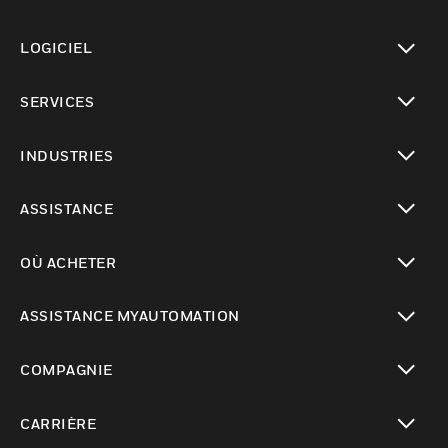
toggle view
LOGICIEL
toggle view
SERVICES
toggle view
INDUSTRIES
toggle view
ASSISTANCE
toggle view
OÙ ACHETER
toggle view
ASSISTANCE MYAUTOMATION
toggle view
COMPAGNIE
toggle view
CARRIÈRE