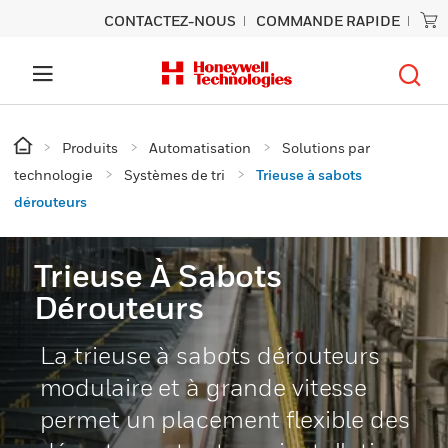
CONTACTEZ-NOUS
COMMANDE RAPIDE
Produits
Automatisation
Solutions par
technologie
Systèmes de tri
Trieuse à sabots
dérouteurs
Trieuse À Sabots
Dérouteurs
La trieuse à sabots dérouteurs
modulaire et à grande vitesse
permet un placement flexible des