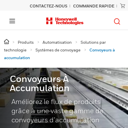
CONTACTEZ-NOUS
COMMANDE RAPIDE
Produits
Automatisation
Solutions par
technologie
Systèmes de convoyage
Convoyeurs à
accumulation
Convoyeurs À
Accumulation
Améliorez le flux de produits
grâce à une vaste gamme de
convoyeurs d’accumulation