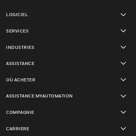
toggle view
LOGICIEL
toggle view
SERVICES
toggle view
INDUSTRIES
toggle view
ASSISTANCE
toggle view
OÙ ACHETER
toggle view
ASSISTANCE MYAUTOMATION
toggle view
COMPAGNIE
toggle view
CARRIÈRE