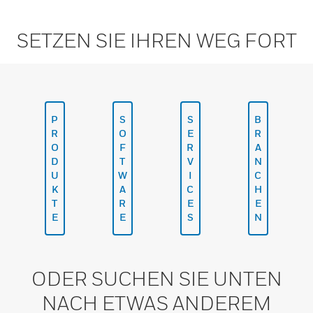
SETZEN SIE IHREN WEG FORT
P
S
S
B
R
O
E
R
O
F
R
A
D
T
V
N
U
W
I
C
K
A
C
H
T
R
E
E
E
E
S
N
ODER SUCHEN SIE UNTEN
NACH ETWAS ANDEREM