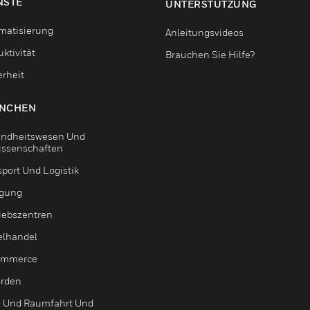
NSTE
UNTERSTÜTZUNG
matisierung
Anleitungsvideos
ktivität
Brauchen Sie Hilfe?
erheit
NCHEN
ndheitswesen Und
issenschaften
sport Und Logistik
igung
riebszentren
elhandel
ommerce
rden
- Und Raumfahrt Und