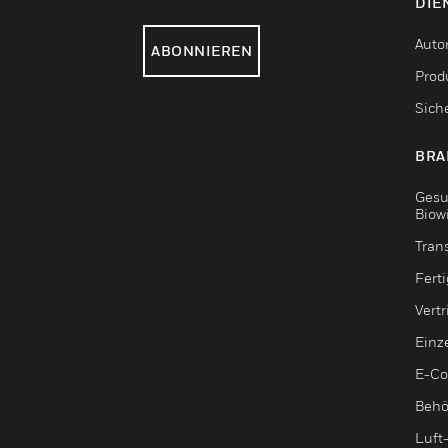
DIE
Auto
ABONNIEREN
Produ
Sich
BRA
Gesu
Biow
Tran
Fert
Vert
Einz
E-C
Behö
Luft