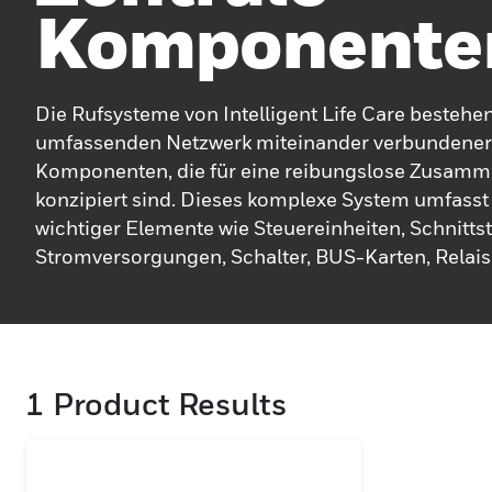
Komponente
Die Rufsysteme von Intelligent Life Care bestehe
umfassenden Netzwerk miteinander verbundener 
Komponenten, die für eine reibungslose Zusamm
konzipiert sind. Dieses komplexe System umfasst 
wichtiger Elemente wie Steuereinheiten, Schnittst
Stromversorgungen, Schalter, BUS-Karten, Relais
Fehlerdetektoren und Kommunikationsschnittstell
einen reibungslosen Betrieb und Zuverlässigkeit 
Das System wird durch benutzerfreundliche Bedi
robuste Gestelle, in denen die Komponenten unte
1
Product Results
sowie durch hochwertige Kabel, die eine effektive
Kommunikation zwischen den Teilen ermöglichen,
verbessert. Darüber hinaus bieten Basisstationen
wichtige Unterstützung und Backup und gewährle