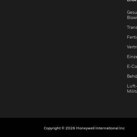
Gesu
Biow
Tran
Fert
Vert
Einz
E-C
Behö
Luft
Milit
Copyright © 2026 Honeywell International Inc