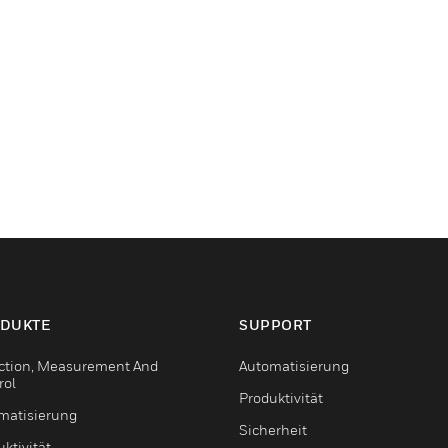
DUKTE
SUPPORT
ction, Measurement And
Automatisierung
rol
Produktivität
matisierung
Sicherheit
ktivität