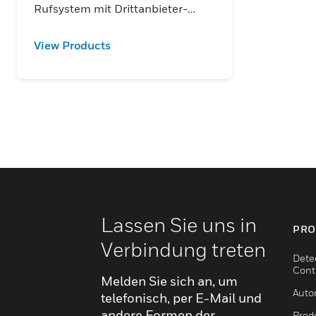
Rufsystem mit Drittanbieter-
Alarmanlagen (z.B. BMS) zu
verbinden.
View Products
Lassen Sie uns in
PRO
Verbindung treten
Dete
Cont
Melden Sie sich an, um
Auto
telefonisch, per E-Mail und
andere Formen der
Produ