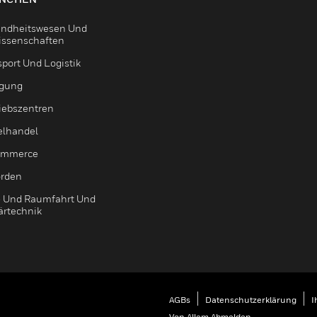
ndheitswesen Und
issenschaften
sport Und Logistik
igung
riebszentren
elhandel
ommerce
rden
- Und Raumfahrt Und
ärtechnik
AGBs
Datenschutzerklärung
I
Von Allem Abmelden.