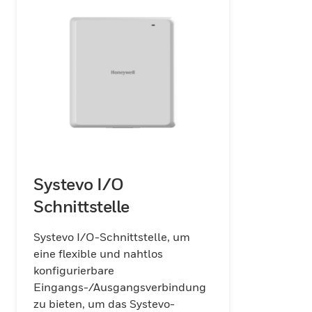
unterbrechungsfreie Funktionalität in kritischen S
das System sind auch Module integriert, die anp
Funktionen zur Erfüllung spezifischer Anforderun
Zusammen bilden diese Komponenten ein robust
effizientes Rufsystem, das die Kommunikation ver
Warnmeldungen optimiert und letztendlich die
Patientenversorgung und -sicherheit in Gesundh
verbessert.
Systevo I/O
Schnittstelle
Systevo I/O-Schnittstelle, um
eine flexible und nahtlos
konfigurierbare
Eingangs-/Ausgangsverbindung
zu bieten, um das Systevo-