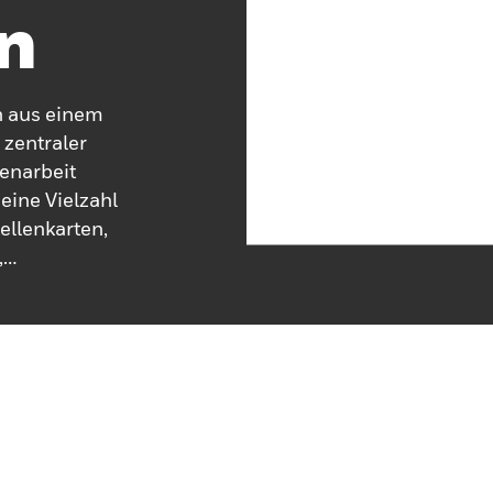
n
n aus einem
zentraler
enarbeit
eine Vielzahl
ellenkarten,
,
en, die alle
gewährleisten.
enfelder und
rgebracht sind,
 weiter
 und Batterien
isten eine