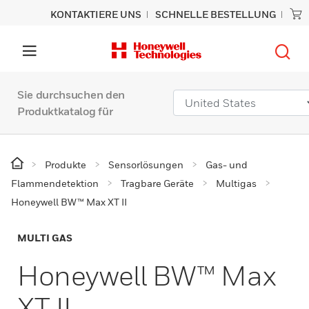
KONTAKTIERE UNS
SCHNELLE BESTELLUNG
Sie durchsuchen den
Produktkatalog für
Produkte
Sensorlösungen
Gas- und
Flammendetektion
Tragbare Geräte
Multigas
Honeywell BW™ Max XT II
MULTI GAS
Honeywell BW™ Max
XT II