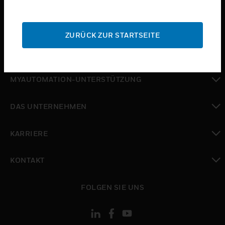
toggle view
SUPPORT
ZURÜCK ZUR STARTSEITE
toggle view
WO SIE KAUFEN KÖNNEN
toggle view
MYAUTOMATION-UNTERSTÜTZUNG
toggle view
DAS UNTERNEHMEN
toggle view
KARRIERE
toggle view
KONTAKT
toggle view
FOLGEN SIE UNS