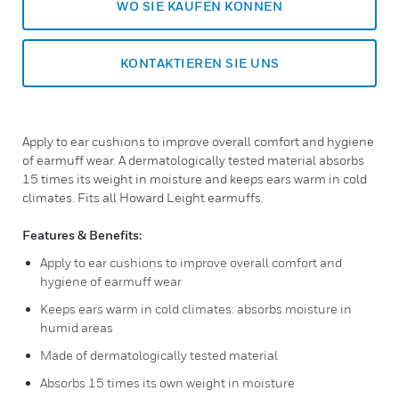
WO SIE KAUFEN KÖNNEN
KONTAKTIEREN SIE UNS
Apply to ear cushions to improve overall comfort and hygiene
of earmuff wear. A dermatologically tested material absorbs
15 times its weight in moisture and keeps ears warm in cold
climates. Fits all Howard Leight earmuffs.
Features & Benefits:
Apply to ear cushions to improve overall comfort and
hygiene of earmuff wear
Keeps ears warm in cold climates: absorbs moisture in
humid areas
Made of dermatologically tested material
Absorbs 15 times its own weight in moisture