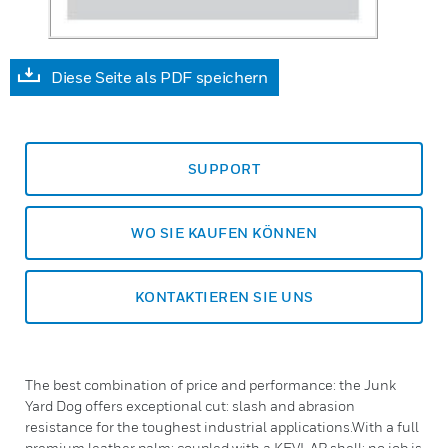
Diese Seite als PDF speichern
SUPPORT
WO SIE KAUFEN KÖNNEN
KONTAKTIEREN SIE UNS
The best combination of price and performance: the Junk
Yard Dog offers exceptional cut: slash and abrasion
resistance for the toughest industrial applications.With a full
premium leather palm: coupled with a KEVLAR shell: no job is