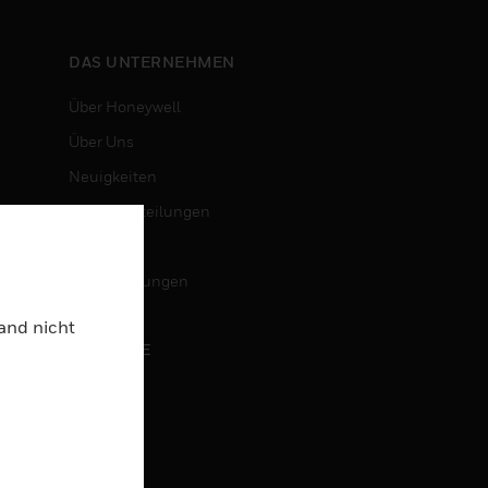
DAS UNTERNEHMEN
Über Honeywell
Über Uns
Neuigkeiten
Pressemitteilungen
Investoren
Veranstaltungen
Land nicht
KARRIERE
Karriere
Jobsuche