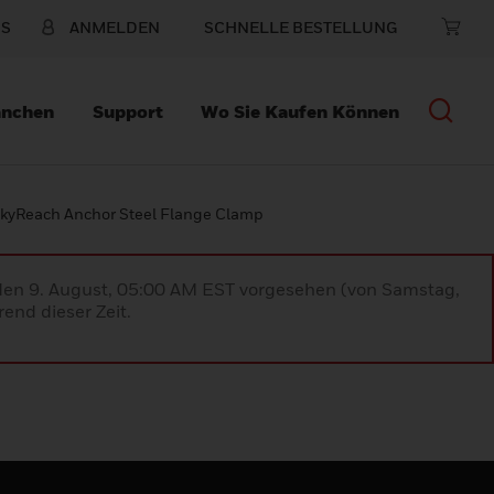
NS
ANMELDEN
SCHNELLE BESTELLUNG
anchen
Support
Wo Sie Kaufen Können
yReach Anchor Steel Flange Clamp
 den 9. August, 05:00 AM EST vorgesehen (von Samstag,
end dieser Zeit.