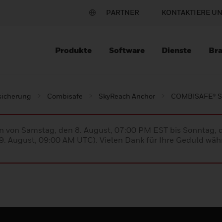
PARTNER
KONTAKTIERE U
Produkte
Software
Dienste
Br
sicherung
Combisafe
SkyReach Anchor
COMBISAFE® Sk
en von Samstag, den 8. August, 07:00 PM EST bis Sonntag,
. August, 09:00 AM UTC). Vielen Dank für Ihre Geduld währ