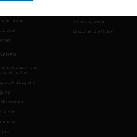
MYAUTOMATION-
NSTE
UNTERSTÜTZUNG
matisierung
Anleitungsvideos
ktivität
Brauchen Sie Hilfe?
erheit
NCHEN
ndheitswesen Und
issenschaften
sport Und Logistik
igung
riebszentren
elhandel
ommerce
rden