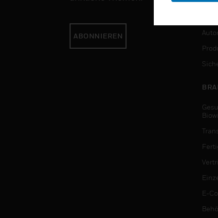
DIE
Auto
ABONNIEREN
Produ
Sich
BRA
Gesu
Biow
Tran
Fert
Vert
Einz
E-C
Behö