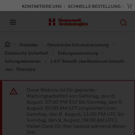
KONTAKTIERE UNS
SCHNELLE BESTELLUNG
Produkte
Persönliche Schutzausrüstung
Elektrische Sicherheit
Erdungsausrüstung
Erdungsklemmen
1.63” Smooth Jaw Aluminum Smooth
Jaw - Threaded
Diese Website ist für geplante
Wartungsarbeiten von Samstag, den 8.
August, 07:00 PM EST bis Sonntag, den 9.
August, 05:00 AM EST vorgesehen (von
Samstag, den 8. August, 11:00 PM UTC bis
Sonntag, den 9. August, 09:00 AM UTC).
Vielen Dank für Ihre Geduld während dieser
Zeit.