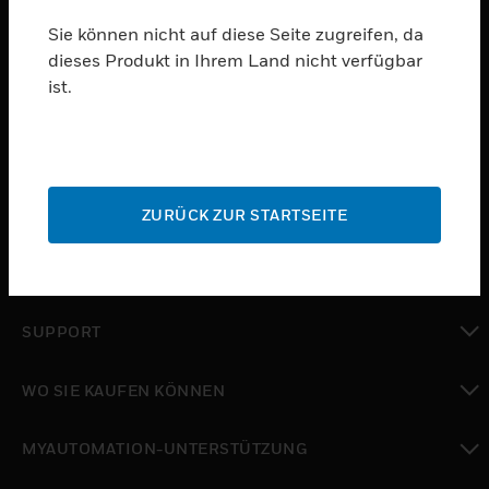
ABONNIEREN
Sie können nicht auf diese Seite zugreifen, da
dieses Produkt in Ihrem Land nicht verfügbar
ist.
PRODUKTE
toggle view
SOFTWARE
toggle view
ZURÜCK ZUR STARTSEITE
DIENSTE
toggle view
BRANCHEN
toggle view
SUPPORT
toggle view
WO SIE KAUFEN KÖNNEN
toggle view
MYAUTOMATION-UNTERSTÜTZUNG