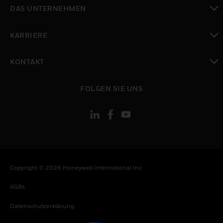
toggle view
DAS UNTERNEHMEN
toggle view
KARRIERE
toggle view
KONTAKT
toggle view
FOLGEN SIE UNS
Copyright © 2026 Honeywell International Inc
AGBs
Datenschutzerklärung