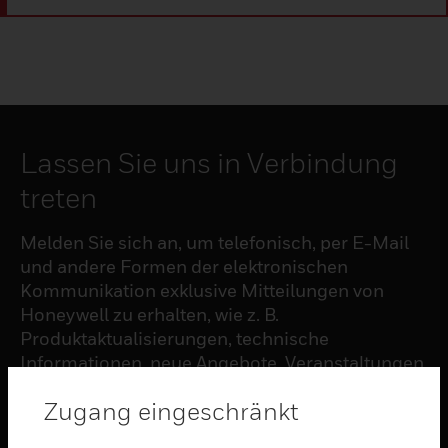
Lassen Sie uns in Verbindung
treten
Melden Sie sich an, um telefonisch, per E-Mail
und andere Formen der elektronischen
Kommunikation exklusive Mitteilungen von
Honeywell zu erhalten, wie z. B.
Produktaktualisierungen, technische
Informationen, neue Angebote, Veranstaltungen
und Neuigkeiten, Umfragen, Sonderangebote
Zugang eingeschränkt
und ähnliche Themen.