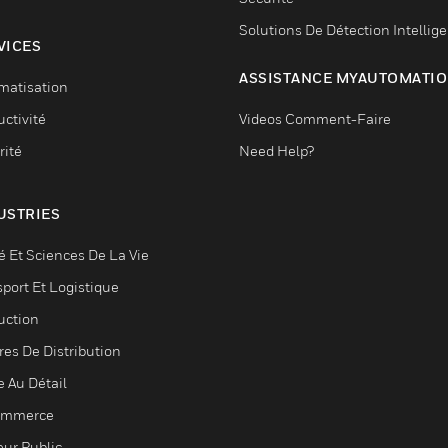
Solutions De Détection Intellig
VICES
ASSISTANCE MYAUTOMATI
matisation
ctivité
Videos Comment-Faire
rité
Need Help?
USTRIES
é Et Sciences De La Vie
sport Et Logistique
uction
res De Distribution
e Au Détail
ommerce
eur Public