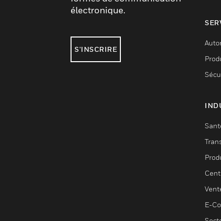
électronique.
SER
Auto
S'INSCRIRE
Produ
Sécu
IND
Sant
Tran
Prod
Cent
Vent
E-C
Sect