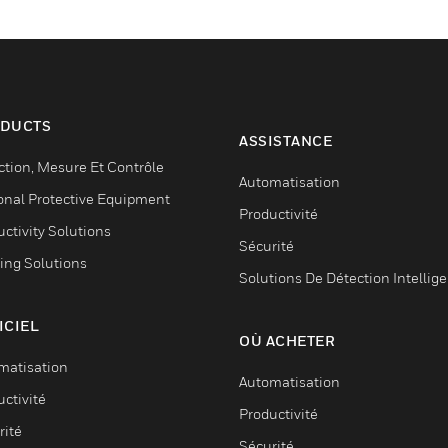
DUCTS
ASSISTANCE
ction, Mesure Et Contrôle
Automatisation
onal Protective Equipment
Productivité
ctivity Solutions
Sécurité
ing Solutions
Solutions De Détection Intellig
ICIEL
OÙ ACHETER
matisation
Automatisation
ctivité
Productivité
rité
Sécurité