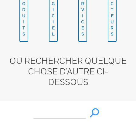
O
G
R
C
D
I
V
T
U
C
I
E
I
I
C
U
T
E
E
R
S
L
S
S
OU RECHERCHER QUELQUE
CHOSE D’AUTRE CI-
DESSOUS