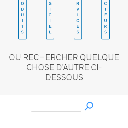
O
G
R
C
D
I
V
T
U
C
I
E
I
I
C
U
T
E
E
R
S
L
S
S
OU RECHERCHER QUELQUE
CHOSE D’AUTRE CI-
DESSOUS