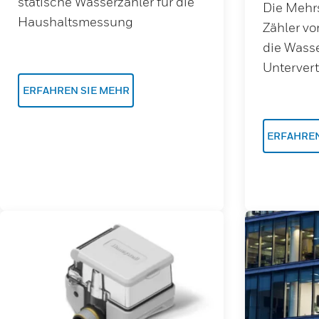
statische Wasserzähler für die
Die Mehrs
Haushaltsmessung
Zähler vo
die Wasse
Untervert
ERFAHREN SIE MEHR
ERFAHREN