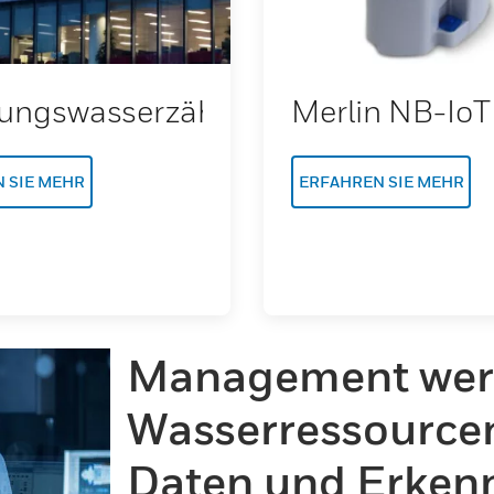
ngswasserzähler
Merlin NB-IoT
 SIE MEHR
ERFAHREN SIE MEHR
Management wert
Wasserressourcen
Daten und Erkenn