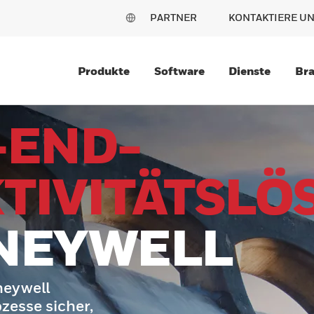
PARTNER
KONTAKTIERE U
Produkte
Software
Dienste
Br
-END-
TIVITÄTSLÖ
NEYWELL
eywell
zesse sicher,