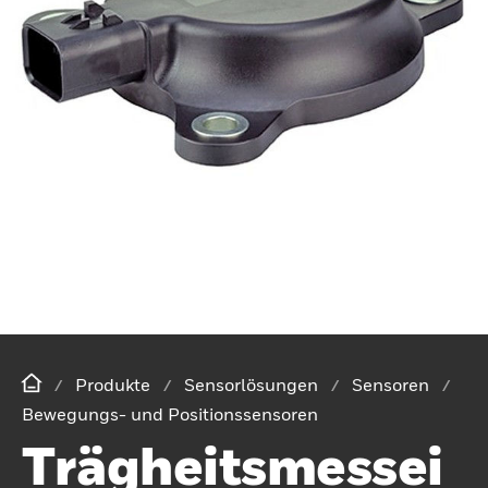
Produkte
Sensorlösungen
Sensoren
Bewegungs- und Positionssensoren
Trägheitsmessei