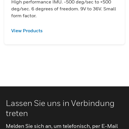
High performance IMU. -500 deg/sec to +500
bereitzustellen. Dies wird durch den Einsatz
deg/sec. 6 degrees of freedom. 9V to 36V. Small
der MEMS-Technologie
form factor.
(Mikroelektromechanisches System)
erreicht, um Translationsbewegungen in
View Products
drei senkrecht zueinander verlaufenden
Achsen (Schwung, Heben, Schwanken) und
Rotationsbewegungen um drei senkrecht
zueinander verlaufende Achsen (Rollen,
Nicken, Gieren) zu erfassen. Da die
Bewegung und Drehung entlang der drei
Achsen unabhängig voneinander sind,
spricht man von einer Bewegung mit
„sechs Freiheitsgraden“.
Lassen Sie uns in Verbindung
treten
Melden Sie sich an, um telefonisch, per E-Mail