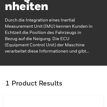
Nheiten
Durch die Integration eines Inertial
Measurement Unit (IMU) kennen Kunden in
Echtzeit die Position des Fahrzeugs in
Bezug auf die Neigung. Die ECU
(Equipment Control Unit) der Maschine
verarbeitet diese Informationen und gibt
dem Betreiber eine Rückmeldung, wo sich
die Maschine in Bezug auf die Neigung
befindet. Solche Anzeigen ermöglichen
dem Betreiber, während der Bewegung des
1
Product Results
Laders in Echtzeit Anpassungen an der
Neigung vorzunehmen. Das Transportation
Attitude Reference System oder TARS-IMU
ist eine verpackte Sensoranordnung, die für
die Erfassung von Daten zu