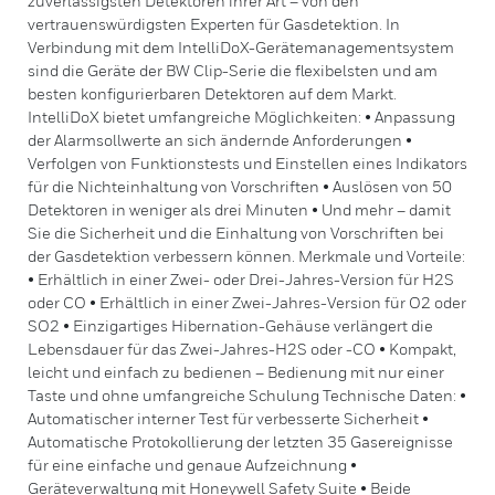
zuverlässigsten Detektoren ihrer Art – von den
vertrauenswürdigsten Experten für Gasdetektion. In
Verbindung mit dem IntelliDoX-Gerätemanagementsystem
sind die Geräte der BW Clip-Serie die flexibelsten und am
besten konfigurierbaren Detektoren auf dem Markt.
IntelliDoX bietet umfangreiche Möglichkeiten: • Anpassung
der Alarmsollwerte an sich ändernde Anforderungen •
Verfolgen von Funktionstests und Einstellen eines Indikators
für die Nichteinhaltung von Vorschriften • Auslösen von 50
Detektoren in weniger als drei Minuten • Und mehr – damit
Sie die Sicherheit und die Einhaltung von Vorschriften bei
der Gasdetektion verbessern können. Merkmale und Vorteile:
• Erhältlich in einer Zwei- oder Drei-Jahres-Version für H2S
oder CO • Erhältlich in einer Zwei-Jahres-Version für O2 oder
SO2 • Einzigartiges Hibernation-Gehäuse verlängert die
Lebensdauer für das Zwei-Jahres-H2S oder -CO • Kompakt,
leicht und einfach zu bedienen – Bedienung mit nur einer
Taste und ohne umfangreiche Schulung Technische Daten: •
Automatischer interner Test für verbesserte Sicherheit •
Automatische Protokollierung der letzten 35 Gasereignisse
für eine einfache und genaue Aufzeichnung •
Geräteverwaltung mit Honeywell Safety Suite • Beide