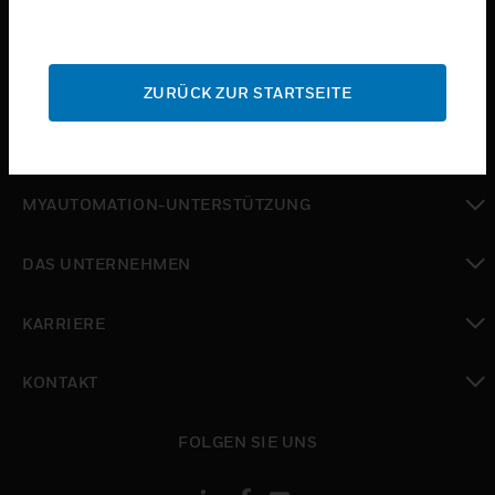
toggle view
BRANCHEN
toggle view
SUPPORT
ZURÜCK ZUR STARTSEITE
toggle view
WO SIE KAUFEN KÖNNEN
toggle view
MYAUTOMATION-UNTERSTÜTZUNG
toggle view
DAS UNTERNEHMEN
toggle view
KARRIERE
toggle view
KONTAKT
toggle view
FOLGEN SIE UNS