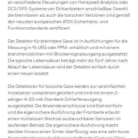
an verschiedene Steuerungen von Honeywell Analytics oder
DCS/SPS-Systeme von Drittanbietern anschließbar. Sowohl
die brennbaren als auch die toxischen Versionen sind gemäß
den neusten europäischen ATEX Sicherheits- und
Funktionsstandards zertifiziert.
Der Detektor für brennbare Gase ist in Ausführungen für die
Messung in % UEG oder PPM- erhältlich und mit einem
branchenüblichen mV-Brückensignalausgang ausgestattet.
Die typische Lebensdauer beträgt mehr als fünf Jahre; nach
Ablauf der Lebensdauer wird der Detektor einfach durch
einen neuen ersetzt.
Die Detektoren für toxische Gase werden zur vereinfachten
Installation vorkalibriert geliefert und sind mit einem 2-
adrigen 4-20-mA-Standard-Schleifenausgang
ausgestattet. Die Anwenderanschlüsse sind Exd-konform
und die eigensichere Ausführung der Frontseite erlaubt
einen mühelosen Wechsel austauschbarer Sensoren im
laufenden Betrieb. Die eigensichere Ausführung macht
darüber hinaus einen Sinter überflüssig, was eine sehr kurze
Ansprechzeit sowie die Messung haftender Gase wie Chlor