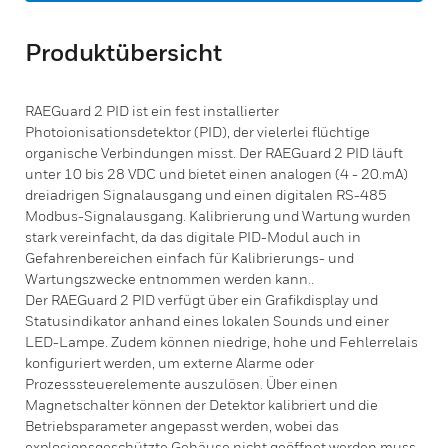
Produktübersicht
RAEGuard 2 PID ist ein fest installierter
Photoionisationsdetektor (PID), der vielerlei flüchtige
organische Verbindungen misst. Der RAEGuard 2 PID läuft
unter 10 bis 28 VDC und bietet einen analogen (4 - 20.mA)
dreiadrigen Signalausgang und einen digitalen RS-485
Modbus-Signalausgang. Kalibrierung und Wartung wurden
stark vereinfacht, da das digitale PID-Modul auch in
Gefahrenbereichen einfach für Kalibrierungs- und
Wartungszwecke entnommen werden kann..
Der RAEGuard 2 PID verfügt über ein Grafikdisplay und
Statusindikator anhand eines lokalen Sounds und einer
LED-Lampe. Zudem können niedrige, hohe und Fehlerrelais
konfiguriert werden, um externe Alarme oder
Prozesssteuerelemente auszulösen. Über einen
Magnetschalter können der Detektor kalibriert und die
Betriebsparameter angepasst werden, wobei das
explosionsgeschützte Gehäuse nicht geöffnet werden muss.