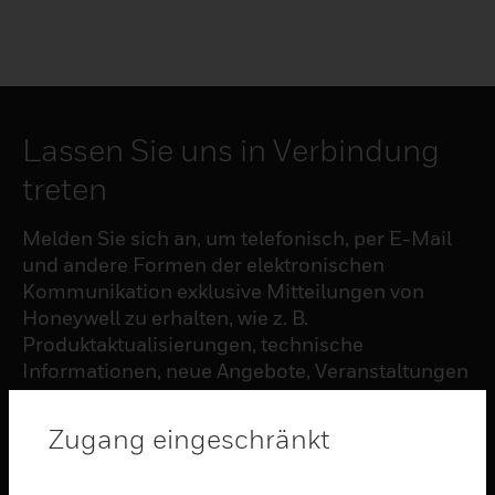
Lassen Sie uns in Verbindung
treten
Melden Sie sich an, um telefonisch, per E-Mail
und andere Formen der elektronischen
Kommunikation exklusive Mitteilungen von
Honeywell zu erhalten, wie z. B.
Produktaktualisierungen, technische
Informationen, neue Angebote, Veranstaltungen
und Neuigkeiten, Umfragen, Sonderangebote
und ähnliche Themen.
Zugang eingeschränkt
ABONNIEREN