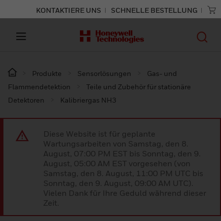
KONTAKTIERE UNS
SCHNELLE BESTELLUNG
Produkte
Sensorlösungen
Gas- und
Flammendetektion
Teile und Zubehör für stationäre
Detektoren
Kalibriergas NH3
Diese Website ist für geplante
Wartungsarbeiten von Samstag, den 8.
August, 07:00 PM EST bis Sonntag, den 9.
August, 05:00 AM EST vorgesehen (von
Samstag, den 8. August, 11:00 PM UTC bis
Sonntag, den 9. August, 09:00 AM UTC).
Vielen Dank für Ihre Geduld während dieser
Zeit.