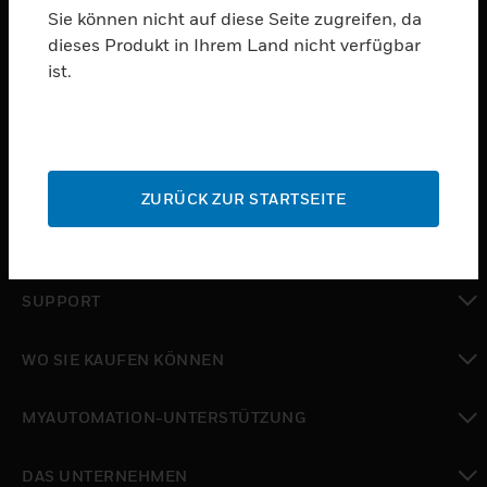
Sie können nicht auf diese Seite zugreifen, da
dieses Produkt in Ihrem Land nicht verfügbar
PRODUKTE
ist.
toggle view
SOFTWARE
toggle view
DIENSTE
ZURÜCK ZUR STARTSEITE
toggle view
BRANCHEN
toggle view
SUPPORT
toggle view
WO SIE KAUFEN KÖNNEN
toggle view
MYAUTOMATION-UNTERSTÜTZUNG
toggle view
DAS UNTERNEHMEN