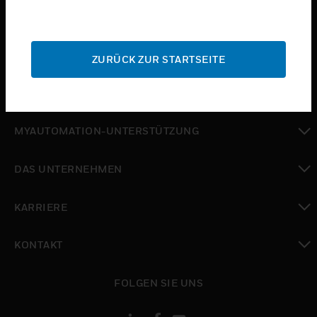
toggle view
BRANCHEN
toggle view
SUPPORT
ZURÜCK ZUR STARTSEITE
toggle view
WO SIE KAUFEN KÖNNEN
toggle view
MYAUTOMATION-UNTERSTÜTZUNG
toggle view
DAS UNTERNEHMEN
toggle view
KARRIERE
toggle view
KONTAKT
toggle view
FOLGEN SIE UNS