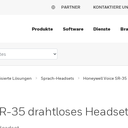
PARTNER
KONTAKTIERE U
Produkte
Software
Dienste
Br
sierte Lösungen
Sprach-Headsets
Honeywell Voice SR-35 
SR-35 drahtloses Headse
Headset