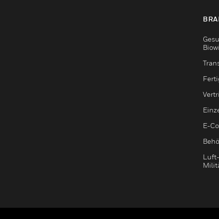
BRA
Gesu
Biow
Tran
Fert
Vert
Einz
E-C
Behö
Luft
Milit