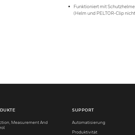
Funktioniert mit Schutzhelm
(Helm und PELTOR-Clip nicht 
DUKTE
SUPPORT
ction, Measurement And
Automatisierung
rol
Produktivität