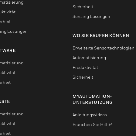
matisierung
Sicherheit
ktivität
Sensing Lösungen
erheit
ing Lösungen
WO SIE KAUFEN KÖNNEN
Erweiterte Sensortechnologien
TWARE
Automatisierung
matisierung
Produktivität
ktivität
Sicherheit
erheit
MYAUTOMATION-
NSTE
UNTERSTÜTZUNG
matisierung
Anleitungsvideos
ktivität
Brauchen Sie Hilfe?
erheit