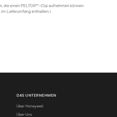
en, die einen PELTOR™:-Clip aufnehmen können.
im Lieferumfang enthalten.)
DAS UNTERNEHMEN
Über Honeywell
Über Uns