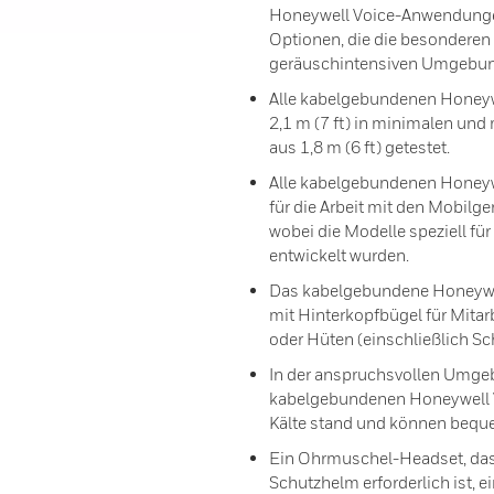
Honeywell Voice-Anwendunge
Optionen, die die besondere
geräuschintensiven Umgebung
Alle kabelgebundenen Honeyw
2,1 m (7 ft) in minimalen un
aus 1,8 m (6 ft) getestet.
Alle kabelgebundenen Honey
für die Arbeit mit den Mobilg
wobei die Modelle speziell f
entwickelt wurden.
Das kabelgebundene Honeywell
mit Hinterkopfbügel für Mitar
oder Hüten (einschließlich S
In der anspruchsvollen Umgeb
kabelgebundenen Honeywell V
Kälte stand und können bequ
Ein Ohrmuschel-Headset, das 
Schutzhelm erforderlich ist, 