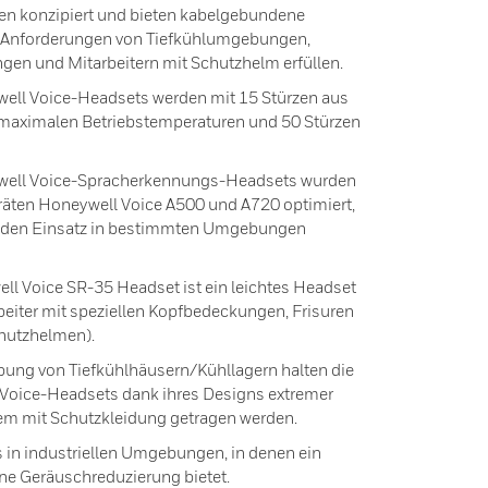
n konzipiert und bieten kabelgebundene
n Anforderungen von Tiefkühlumgebungen,
en und Mitarbeitern mit Schutzhelm erfüllen.
ell Voice-Headsets werden mit 15 Stürzen aus
d maximalen Betriebstemperaturen und 50 Stürzen
well Voice-Spracherkennungs-Headsets wurden
eräten Honeywell Voice A500 und A720 optimiert,
ür den Einsatz in bestimmten Umgebungen
 Voice SR-35 Headset ist ein leichtes Headset
beiter mit speziellen Kopfbedeckungen, Frisuren
chutzhelmen).
ung von Tiefkühlhäusern/Kühllagern halten die
oice-Headsets dank ihres Designs extremer
em mit Schutzkleidung getragen werden.
in industriellen Umgebungen, in denen ein
eine Geräuschreduzierung bietet.