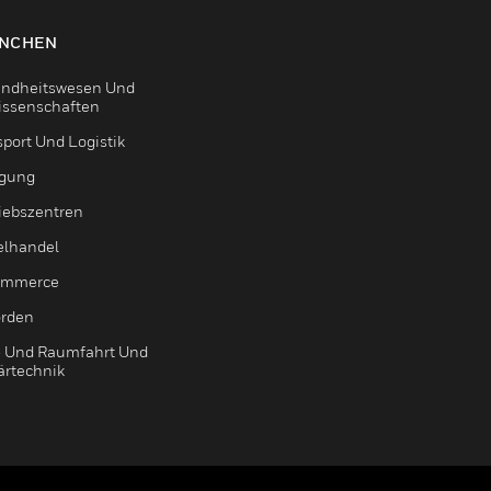
NCHEN
ndheitswesen Und
issenschaften
sport Und Logistik
igung
riebszentren
elhandel
ommerce
rden
- Und Raumfahrt Und
ärtechnik