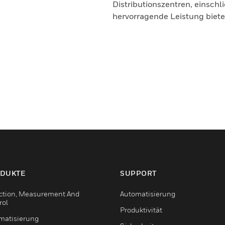
Distributionszentren, einschl
hervorragende Leistung biete
DUKTE
SUPPORT
ction, Measurement And
Automatisierung
rol
Produktivität
matisierung