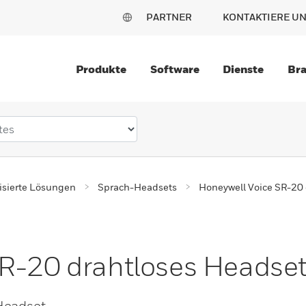
PARTNER
KONTAKTIERE U
Produkte
Software
Dienste
Br
sierte Lösungen
Sprach-Headsets
Honeywell Voice SR-20 
SR-20 drahtloses Headse
Headset