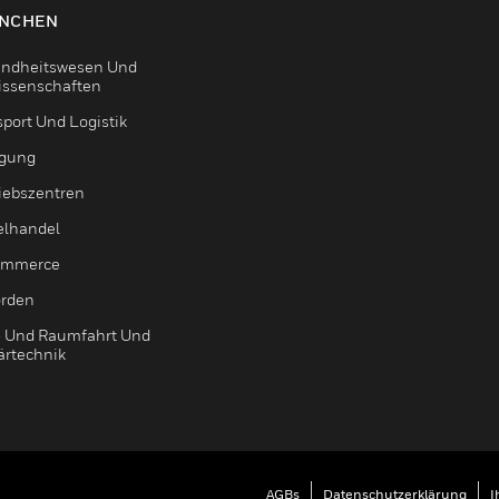
NCHEN
ndheitswesen Und
issenschaften
sport Und Logistik
igung
riebszentren
elhandel
ommerce
rden
- Und Raumfahrt Und
ärtechnik
AGBs
Datenschutzerklärung
I