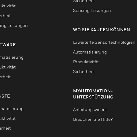
Sicherheit
ktivität
Sensing Lösungen
erheit
ing Lösungen
WO SIE KAUFEN KÖNNEN
Erweiterte Sensortechnologien
TWARE
Automatisierung
matisierung
Produktivität
ktivität
Sicherheit
erheit
MYAUTOMATION-
NSTE
UNTERSTÜTZUNG
matisierung
Anleitungsvideos
ktivität
Brauchen Sie Hilfe?
erheit