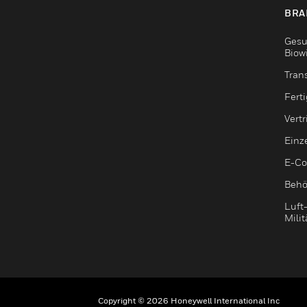
BRA
Gesu
Biow
Tran
Fert
Vert
Einz
E-C
Behö
Luft
Milit
Copyright © 2026 Honeywell International Inc