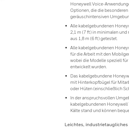
Honeywell Voice-Anwendunge
Optionen, die die besondere
geräuschintensiven Umgebung
Alle kabelgebundenen Honeyw
2,1 m (7 ft) in minimalen un
aus 1,8 m (6 ft) getestet.
Alle kabelgebundenen Honey
für die Arbeit mit den Mobilg
wobei die Modelle speziell f
entwickelt wurden.
Das kabelgebundene Honeywell
mit Hinterkopfbügel für Mitar
oder Hüten (einschließlich S
In der anspruchsvollen Umgeb
kabelgebundenen Honeywell V
Kälte stand und können bequ
Leichtes, industrietaugliches