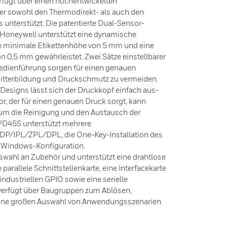
ügt über einen hochentwickelten
der sowohl den Thermodirekt- als auch den
terstützt. Die patentierte Dual-Sensor-
 Honeywell unterstützt eine dynamische
ne minimale Etikettenhöhe von 5 mm und eine
on 0,5 mm gewährleistet. Zwei Sätze einstellbarer
Medienführung sorgen für einen genauen
nitterbildung und Druckschmutz zu vermeiden.
esigns lässt sich der Druckkopf einfach aus-
r, der für einen genauen Druck sorgt, kann
, um die Reinigung und den Austausch der
PD45S unterstützt mehrere
DP/IPL/ZPL/DPL, die One-Key-Installation des
e Windows-Konfiguration.
swahl an Zubehör und unterstützt eine drahtlose
parallele Schnittstellenkarte, eine Interfacekarte
 industriellen GPIO sowie eine serielle
r verfügt über Baugruppen zum Ablösen,
eine großen Auswahl von Anwendungsszenarien