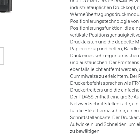
und 128-M-DDR3-SDRAM. Er verf
industrietauglichen Druckkopf, 
Wärmeübertragungsdruckmodus un
Positionierungstechnologie von
Positionierungsfunktion, die ei
vertikale Positionsgenauigkeit v
Druckleisten und die doppelte 
Papiereinzug und helfen, Bandk
Dank eines sehr ergonomischen D
und austauschen. Der Frontsenso
ebenfalls leicht entfernt werden
Gummiwalze zu erleichtern. Der 
Druckerbefehlssprachen wie FP/
Druckertreibers und die einfach
Der PD45S enthält eine große Au
Netzwerkschnittstellenkarte, eine 
für die Etikettiermaschine, einen
Schnittstellenkarte. Der Drucke
Aufwickeln und Schneiden, um 
zu bewältigen.