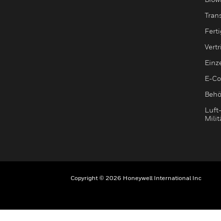
Tran
Fert
Vert
Einz
E-C
Behö
Luft
Milit
Copyright © 2026 Honeywell International Inc