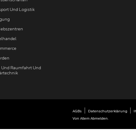
sport Und Logistik
igung
riebszentren
elhandel
ommerce
rden
- Und Raumfahrt Und
ärtechnik
AGBs
Datenschutzerklärung
I
Von Allem Abmelden.