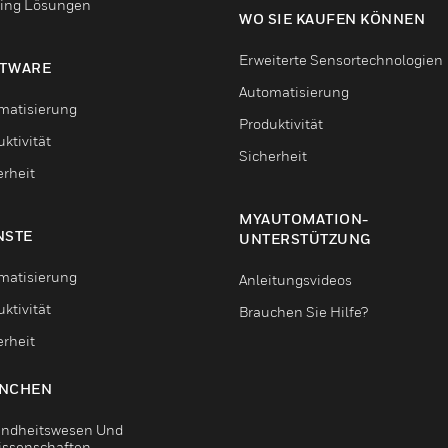
ing Lösungen
WO SIE KAUFEN KÖNNEN
Erweiterte Sensortechnologien
TWARE
Automatisierung
matisierung
Produktivität
ktivität
Sicherheit
erheit
MYAUTOMATION-
NSTE
UNTERSTÜTZUNG
matisierung
Anleitungsvideos
ktivität
Brauchen Sie Hilfe?
erheit
NCHEN
ndheitswesen Und
issenschaften