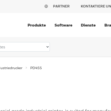
PARTNER
KONTAKTIERE U
Produkte
Software
Dienste
Br
dustriedrucker
PD45S
l grade industrial printer, is suited for manufac