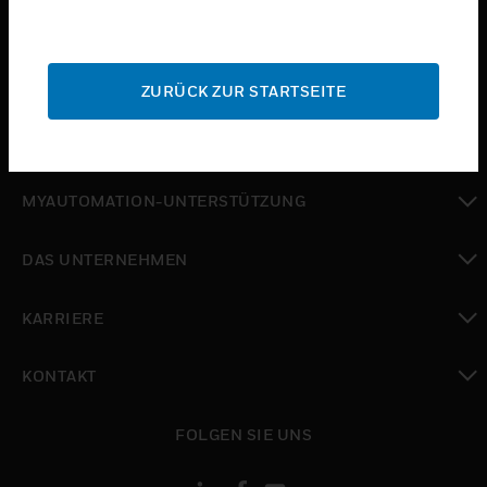
toggle view
BRANCHEN
toggle view
SUPPORT
ZURÜCK ZUR STARTSEITE
toggle view
WO SIE KAUFEN KÖNNEN
toggle view
MYAUTOMATION-UNTERSTÜTZUNG
toggle view
DAS UNTERNEHMEN
toggle view
KARRIERE
toggle view
KONTAKT
toggle view
FOLGEN SIE UNS