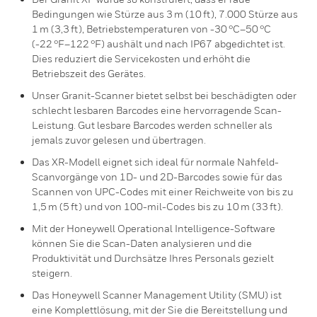
Bedingungen wie Stürze aus 3 m (10 ft), 7.000 Stürze aus
1 m (3,3 ft), Betriebstemperaturen von -30 °C–50 °C
(-22 °F–122 °F) aushält und nach IP67 abgedichtet ist.
Dies reduziert die Servicekosten und erhöht die
Betriebszeit des Gerätes.
Unser Granit-Scanner bietet selbst bei beschädigten oder
schlecht lesbaren Barcodes eine hervorragende Scan-
Leistung. Gut lesbare Barcodes werden schneller als
jemals zuvor gelesen und übertragen.
Das XR-Modell eignet sich ideal für normale Nahfeld-
Scanvorgänge von 1D- und 2D-Barcodes sowie für das
Scannen von UPC-Codes mit einer Reichweite von bis zu
1,5 m (5 ft) und von 100-mil-Codes bis zu 10 m (33 ft).
Mit der Honeywell Operational Intelligence-Software
können Sie die Scan-Daten analysieren und die
Produktivität und Durchsätze Ihres Personals gezielt
steigern.
Das Honeywell Scanner Management Utility (SMU) ist
eine Komplettlösung, mit der Sie die Bereitstellung und