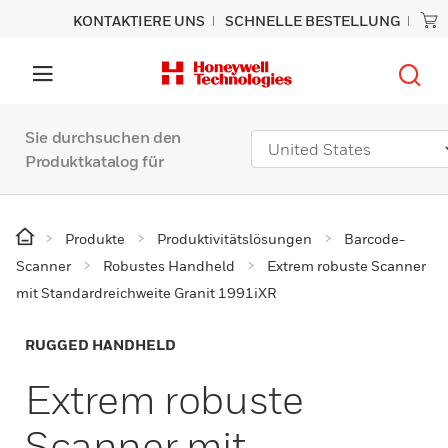
KONTAKTIERE UNS
SCHNELLE BESTELLUNG
Sie durchsuchen den
Produktkatalog für
Produkte
Produktivitätslösungen
Barcode-
Scanner
Robustes Handheld
Extrem robuste Scanner
mit Standardreichweite Granit 1991iXR
RUGGED HANDHELD
Extrem robuste
Scanner mit