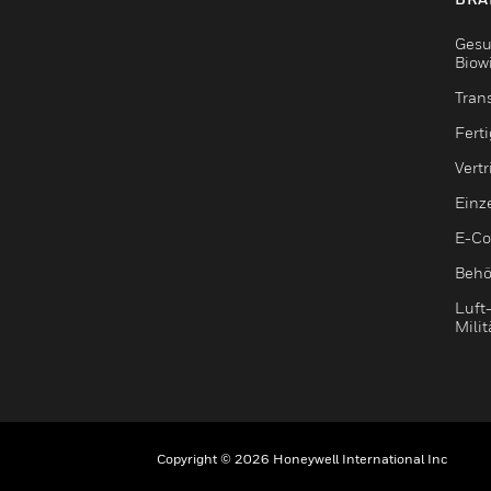
Gesu
Biow
Tran
Fert
Vert
Einz
E-C
Behö
Luft
Milit
Copyright © 2026 Honeywell International Inc