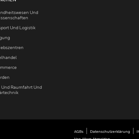
ndheitswesen Und
issenschaften
sport Und Logistik
igung
riebszentren
elhandel
ommerce
rden
- Und Raumfahrt Und
ärtechnik
AGBs
Datenschutzerklärung
I
Von Allem Abmelden.