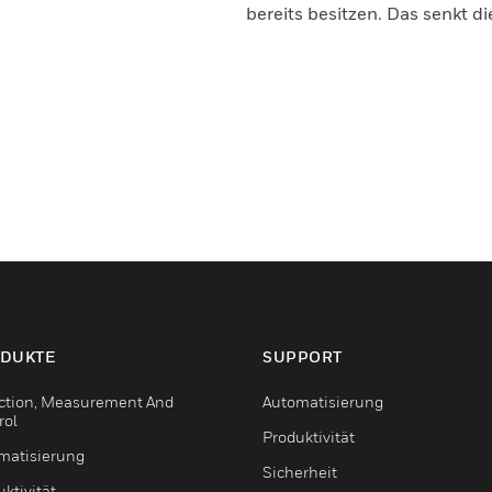
bereits besitzen. Das senkt d
DUKTE
SUPPORT
ction, Measurement And
Automatisierung
rol
Produktivität
matisierung
Sicherheit
ktivität