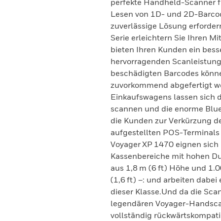
perfekte Handheld-Scanner fü
Lesen von 1D- und 2D-Barcod
zuverlässige Lösung erforde
Serie erleichtern Sie Ihren M
bieten Ihren Kunden ein bess
hervorragenden Scanleistung 
beschädigten Barcodes könne
zuvorkommend abgefertigt we
Einkaufswagens lassen sich 
scannen und die enorme Blueto
die Kunden zur Verkürzung de
aufgestellten POS-Terminals 
Voyager XP 1470 eignen sich p
Kassenbereiche mit hohen Dur
aus 1,8 m (6 ft) Höhe und 1.
(1,6 ft) –: und arbeiten dabei
dieser Klasse.Und da die Sca
legendären Voyager-Handscan
vollständig rückwärtskompatib