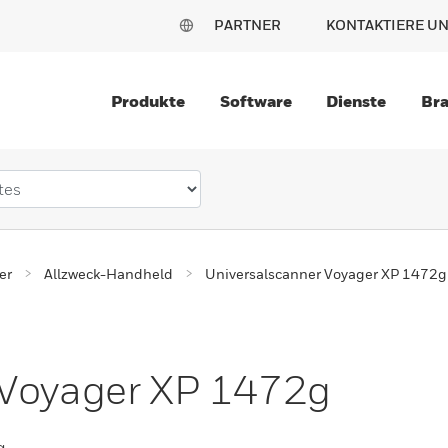
PARTNER
KONTAKTIERE U
Produkte
Software
Dienste
Br
er
Allzweck-Handheld
Universalscanner Voyager XP 1472g
 Voyager XP 1472g
g