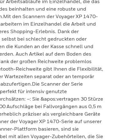
r Arbeitsabläufe im Einzelhandel, die das
es beinhalten und eine robuste und
rn.Mit den Scannern der Voyager XP 1470-
itarbeitern im Einzelhandel die Arbeit und
eres Shopping-Erlebnis. Dank der
selbst bei schlecht gedruckten oder
n die Kunden an der Kasse schnell und
rden. Auch Artikel auf dem Boden des
dank der großen Reichweite problemlos
oth-Reichweite gibt Ihnen die Flexibilität,
r Wartezeiten separat oder an temporär
abzufertigen.Die Scanner der Serie
erfekt für intensiv genutzte
chsätzen: –: Sie &apos:vertragen 30 Stürze
000 Aufschläge bei Fallvorgängen aus 0,5 m
 erheblich präziser als vergleichbare Geräte
nner der Voyager XP 1470-Serie auf unserer
ner-Plattform basieren, sind sie
el mit allen Voyager-Zubehörteilen, die Sie