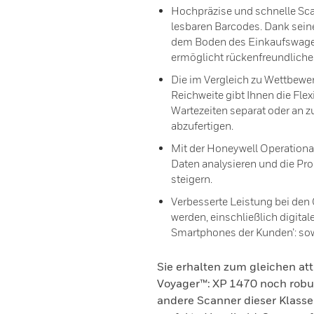
Hochpräzise und schnelle Sca
lesbaren Barcodes. Dank seine
dem Boden des Einkaufswagen
ermöglicht rückenfreundliches
Die im Vergleich zu Wettbewe
Reichweite gibt Ihnen die Flex
Wartezeiten separat oder an z
abzufertigen.
Mit der Honeywell Operational
Daten analysieren und die Pro
steigern.
Verbesserte Leistung bei den 
werden, einschließlich digit
Smartphones der Kunden’: so
Sie erhalten zum gleichen att
Voyager™: XP 1470 noch robus
andere Scanner dieser Klasse 