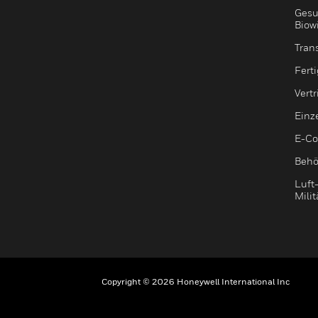
Gesu
Biow
Tran
Fert
Vert
Einz
E-C
Behö
Luft
Milit
Copyright © 2026 Honeywell International Inc