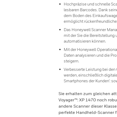
Hochpräzise und schnelle Sca
lesbaren Barcodes. Dank seine
dem Boden des Einkaufswagen
ermöglicht rückenfreundliches
Das Honeywell Scanner Manage
mit der Sie die Bereitstellun
automatisieren können.
Mit der Honeywell Operational
Daten analysieren und die Pro
steigern.
Verbesserte Leistung bei den 
werden, einschließlich digit
Smartphones der Kunden’: so
Sie erhalten zum gleichen att
Voyager™: XP 1470 noch robus
andere Scanner dieser Klasse 
perfekte Handheld-Scanner fü