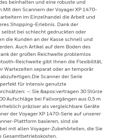
es beinhalten und eine robuste und
rn.Mit den Scannern der Voyager XP 1470-
itarbeitern im Einzelhandel die Arbeit und
eres Shopping-Erlebnis. Dank der
selbst bei schlecht gedruckten oder
n die Kunden an der Kasse schnell und
rden. Auch Artikel auf dem Boden des
dank der großen Reichweite problemlos
oth-Reichweite gibt Ihnen die Flexibilität,
r Wartezeiten separat oder an temporär
abzufertigen.Die Scanner der Serie
erfekt für intensiv genutzte
chsätzen: –: Sie &apos:vertragen 30 Stürze
000 Aufschläge bei Fallvorgängen aus 0,5 m
 erheblich präziser als vergleichbare Geräte
nner der Voyager XP 1470-Serie auf unserer
ner-Plattform basieren, sind sie
el mit allen Voyager-Zubehörteilen, die Sie
ie Gesamtbetriebskosten.