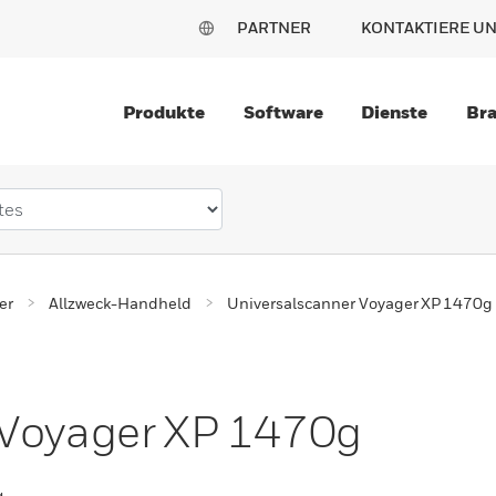
PARTNER
KONTAKTIERE U
Produkte
Software
Dienste
Br
er
Allzweck-Handheld
Universalscanner Voyager XP 1470g
 Voyager XP 1470g
g