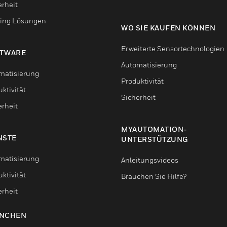
erheit
ing Lösungen
WO SIE KAUFEN KÖNNEN
Erweiterte Sensortechnologien
TWARE
Automatisierung
matisierung
Produktivität
ktivität
Sicherheit
erheit
MYAUTOMATION-
NSTE
UNTERSTÜTZUNG
matisierung
Anleitungsvideos
ktivität
Brauchen Sie Hilfe?
erheit
NCHEN