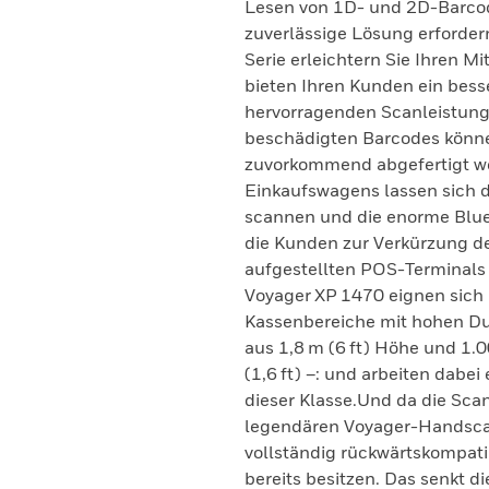
Lesen von 1D- und 2D-Barcod
zuverlässige Lösung erforde
Serie erleichtern Sie Ihren M
bieten Ihren Kunden ein bess
hervorragenden Scanleistung 
beschädigten Barcodes könne
zuvorkommend abgefertigt we
Einkaufswagens lassen sich 
scannen und die enorme Blueto
die Kunden zur Verkürzung de
aufgestellten POS-Terminals 
Voyager XP 1470 eignen sich p
Kassenbereiche mit hohen Dur
aus 1,8 m (6 ft) Höhe und 1.
(1,6 ft) –: und arbeiten dabei
dieser Klasse.Und da die Sca
legendären Voyager-Handscan
vollständig rückwärtskompatib
bereits besitzen. Das senkt d