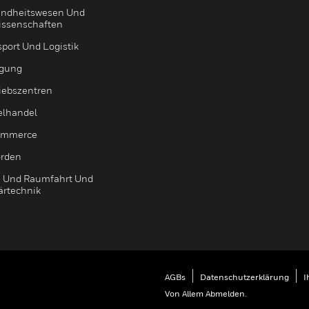
ndheitswesen Und
issenschaften
sport Und Logistik
igung
riebszentren
elhandel
ommerce
rden
- Und Raumfahrt Und
ärtechnik
AGBs
Datenschutzerklärung
I
Von Allem Abmelden.